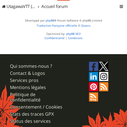
UtagawaVTT (Randos VTT et VTTAE avec traces GPS)
Accueil forum
Développé par
phpBB
® Forum Software © phpBB Limited
Traduction française officielle
©
Qiaeru
Optimized by:
phpBB SEO
Confidentialité
|
Conditions
Qui sommes-nous ?
Contact & Logos
Services pros
Mentions légales
Politique de
confidentialité
Consentement / Cookies
Stats des traces GPX
Status des services