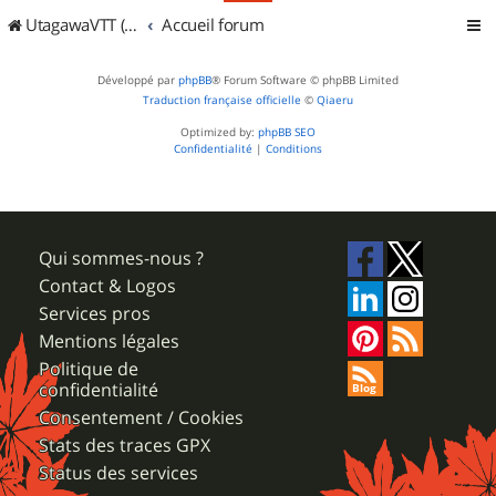
UtagawaVTT (Randos VTT et VTTAE avec traces GPS)
Accueil forum
Développé par
phpBB
® Forum Software © phpBB Limited
Traduction française officielle
©
Qiaeru
Optimized by:
phpBB SEO
Confidentialité
|
Conditions
Qui sommes-nous ?
Contact & Logos
Services pros
Mentions légales
Politique de
confidentialité
Consentement / Cookies
Stats des traces GPX
Status des services