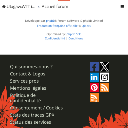
UtagawaVTT (Randos VTT et VTTAE avec traces GPS)
Accueil forum
Développé par
phpBB
® Forum Software © phpBB Limited
Traduction française officielle
©
Qiaeru
Optimized by:
phpBB SEO
Confidentialité
|
Conditions
Qui sommes-nous ?
Contact & Logos
Services pros
Mentions légales
Politique de
confidentialité
Consentement / Cookies
Stats des traces GPX
Status des services