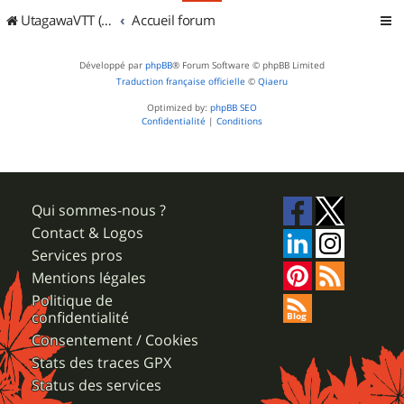
UtagawaVTT (Randos VTT et VTTAE avec traces GPS)
Accueil forum
Développé par
phpBB
® Forum Software © phpBB Limited
Traduction française officielle
©
Qiaeru
Optimized by:
phpBB SEO
Confidentialité
|
Conditions
Qui sommes-nous ?
Contact & Logos
Services pros
Mentions légales
Politique de
confidentialité
Consentement / Cookies
Stats des traces GPX
Status des services