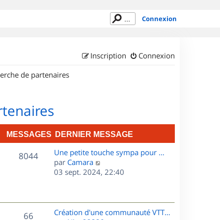
Connexion
Inscription
Connexion
erche de partenaires
rtenaires
MESSAGES
DERNIER MESSAGE
D
Une petite touche sympa pour …
M
8044
e
C
par
Camara
r
o
03 sept. 2024, 22:40
e
n
n
s
i
s
e
u
s
r
l
D
Création d'une communauté VTT…
M
66