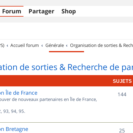
Forum
Partager
Shop
S)
Accueil forum
Générale
Organisation de sorties & Rech
tion de sorties & Recherche de pa
SUJETS
on Île de France
S
144
rouver de nouveaux partenaires en Île de France,
u
, 93, 94, 95.
j
e
on Bretagne
S
25