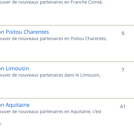
trouver de nouveaux partenaires en Franche Comté,
t
u
s
j
e
on Poitou Charentes
S
9
trouver de nouveaux partenaires en Poitou Charentes,
t
u
s
j
e
ion Limousin
S
7
trouver de nouveaux partenaires dans le Limousin,
t
u
s
j
e
on Aquitaine
S
41
rouver de nouveaux partenaires en Aquitaine, c'est
t
u
s
.
j