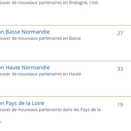
rouver de nouveaux partenaires en Bretagne, c'est
t
u
s
j
e
gion Basse Normandie
S
27
trouver de nouveaux partenaires en Basse
t
u
s
j
e
gion Haute Normandie
S
33
trouver de nouveaux partenaires en Haute
t
u
s
j
e
on Pays de la Loire
S
19
trouver de nouveaux partenaires dans les Pays de la
t
u
s
.
j