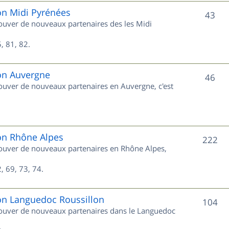
e
on Midi Pyrénées
S
43
trouver de nouveaux partenaires des les Midi
t
u
s
, 81, 82.
j
e
ion Auvergne
S
46
trouver de nouveaux partenaires en Auvergne, c'est
t
u
s
j
e
ion Rhône Alpes
S
222
trouver de nouveaux partenaires en Rhône Alpes,
t
u
s
, 69, 73, 74.
j
e
ion Languedoc Roussillon
S
104
trouver de nouveaux partenaires dans le Languedoc
t
u