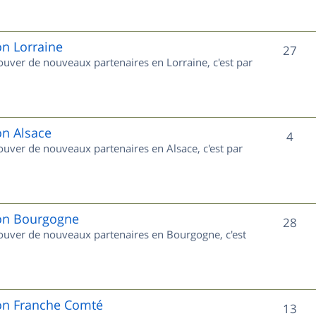
s
j
e
on Lorraine
S
27
rouver de nouveaux partenaires en Lorraine, c'est par
t
u
s
j
e
on Alsace
S
4
rouver de nouveaux partenaires en Alsace, c'est par
t
u
s
j
e
ion Bourgogne
S
28
trouver de nouveaux partenaires en Bourgogne, c'est
t
u
s
j
e
ion Franche Comté
S
13