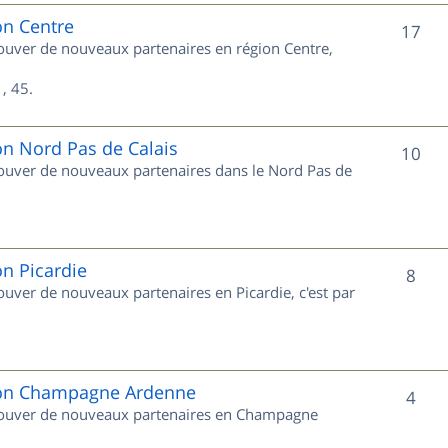
e
on Centre
S
17
trouver de nouveaux partenaires en région Centre,
t
u
s
, 45.
j
e
on Nord Pas de Calais
S
10
trouver de nouveaux partenaires dans le Nord Pas de
t
u
s
j
e
on Picardie
S
8
rouver de nouveaux partenaires en Picardie, c'est par
t
u
s
j
e
gion Champagne Ardenne
S
4
 trouver de nouveaux partenaires en Champagne
t
u