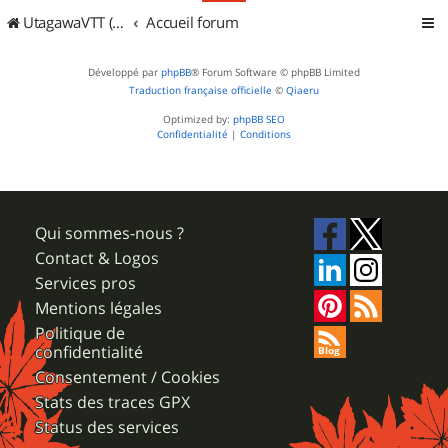
UtagawaVTT (Randos VTT et VTTAE avec traces GPS)
Accueil forum
Développé par
phpBB
® Forum Software © phpBB Limited
Traduction française officielle
©
Qiaeru
Optimized by:
phpBB SEO
Confidentialité
|
Conditions
Qui sommes-nous ?
Contact & Logos
Services pros
Mentions légales
Politique de
confidentialité
Consentement / Cookies
Stats des traces GPX
Status des services