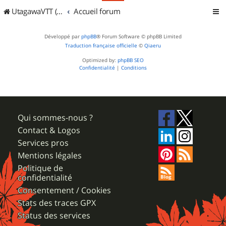
UtagawaVTT (Randos VTT et VTTAE avec traces GPS)
Accueil forum
Développé par
phpBB
® Forum Software © phpBB Limited
Traduction française officielle
©
Qiaeru
Optimized by:
phpBB SEO
Confidentialité
|
Conditions
Qui sommes-nous ?
Contact & Logos
Services pros
Mentions légales
Politique de
confidentialité
Consentement / Cookies
Stats des traces GPX
Status des services