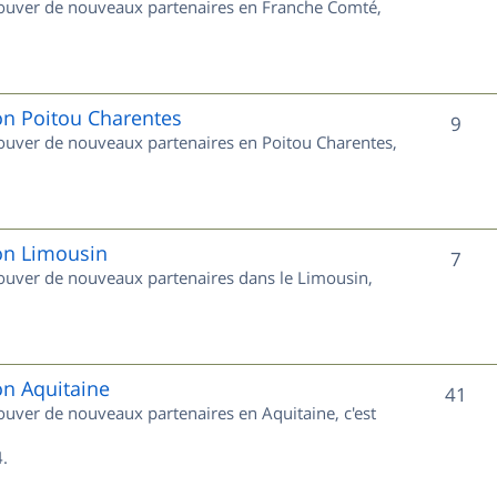
trouver de nouveaux partenaires en Franche Comté,
t
u
s
j
e
on Poitou Charentes
S
9
trouver de nouveaux partenaires en Poitou Charentes,
t
u
s
j
e
ion Limousin
S
7
trouver de nouveaux partenaires dans le Limousin,
t
u
s
j
e
on Aquitaine
S
41
rouver de nouveaux partenaires en Aquitaine, c'est
t
u
s
.
j