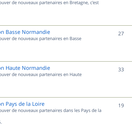
rouver de nouveaux partenaires en Bretagne, c'est
t
u
s
j
e
gion Basse Normandie
S
27
trouver de nouveaux partenaires en Basse
t
u
s
j
e
gion Haute Normandie
S
33
trouver de nouveaux partenaires en Haute
t
u
s
j
e
on Pays de la Loire
S
19
trouver de nouveaux partenaires dans les Pays de la
t
u
s
.
j