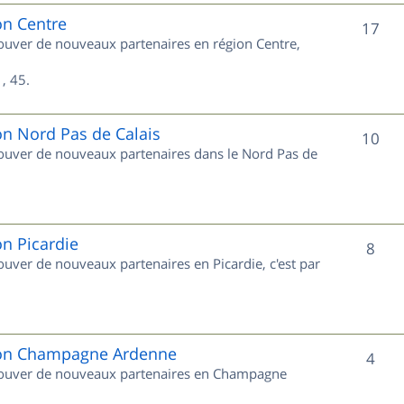
e
on Centre
S
17
trouver de nouveaux partenaires en région Centre,
t
u
s
, 45.
j
e
on Nord Pas de Calais
S
10
trouver de nouveaux partenaires dans le Nord Pas de
t
u
s
j
e
on Picardie
S
8
rouver de nouveaux partenaires en Picardie, c'est par
t
u
s
j
e
gion Champagne Ardenne
S
4
 trouver de nouveaux partenaires en Champagne
t
u