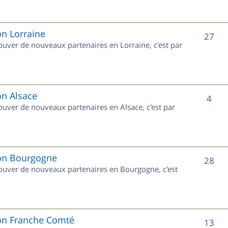
s
j
e
on Lorraine
S
27
rouver de nouveaux partenaires en Lorraine, c'est par
t
u
s
j
e
on Alsace
S
4
rouver de nouveaux partenaires en Alsace, c'est par
t
u
s
j
e
ion Bourgogne
S
28
trouver de nouveaux partenaires en Bourgogne, c'est
t
u
s
j
e
ion Franche Comté
S
13