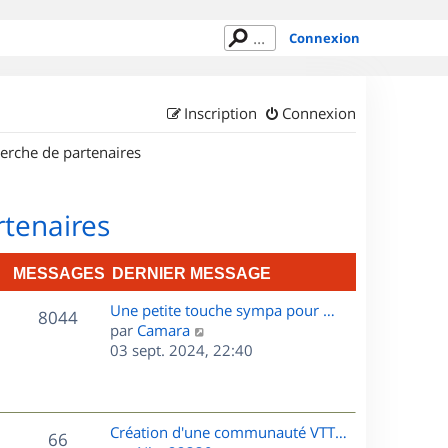
Connexion
Inscription
Connexion
erche de partenaires
rtenaires
MESSAGES
DERNIER MESSAGE
D
Une petite touche sympa pour …
M
8044
e
C
par
Camara
r
o
03 sept. 2024, 22:40
e
n
n
s
i
s
e
u
s
r
l
D
Création d'une communauté VTT…
M
66