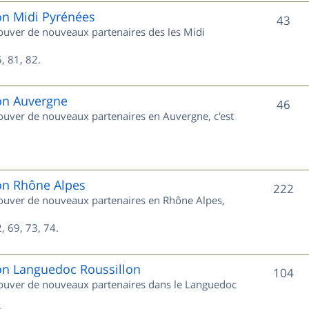
e
on Midi Pyrénées
S
43
trouver de nouveaux partenaires des les Midi
t
u
s
, 81, 82.
j
e
ion Auvergne
S
46
trouver de nouveaux partenaires en Auvergne, c'est
t
u
s
j
e
ion Rhône Alpes
S
222
trouver de nouveaux partenaires en Rhône Alpes,
t
u
s
, 69, 73, 74.
j
e
ion Languedoc Roussillon
S
104
trouver de nouveaux partenaires dans le Languedoc
t
u