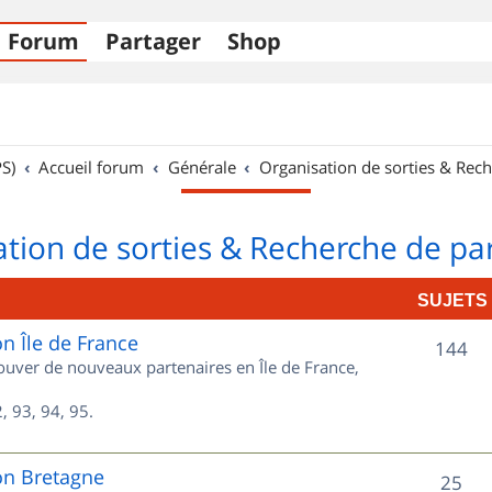
Forum
Partager
Shop
S)
Accueil forum
Générale
Organisation de sorties & Rech
tion de sorties & Recherche de pa
SUJETS
on Île de France
S
144
rouver de nouveaux partenaires en Île de France,
u
, 93, 94, 95.
j
e
on Bretagne
S
25