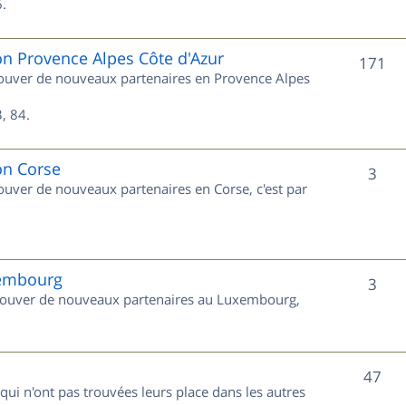
s
.
j
e
on Provence Alpes Côte d'Azur
S
171
trouver de nouveaux partenaires en Provence Alpes
t
u
s
, 84.
j
e
on Corse
S
3
rouver de nouveaux partenaires en Corse, c'est par
t
u
s
j
e
xembourg
S
3
 trouver de nouveaux partenaires au Luxembourg,
t
u
s
j
S
47
e
 qui n'ont pas trouvées leurs place dans les autres