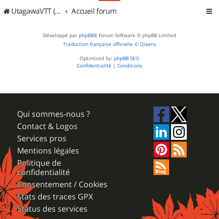
UtagawaVTT (Randos VTT et VTTAE avec traces GPS)
Accueil forum
Développé par
phpBB
® Forum Software © phpBB Limited
Traduction française officielle
©
Qiaeru
Optimized by:
phpBB SEO
Confidentialité
|
Conditions
Qui sommes-nous ?
Contact & Logos
Services pros
Mentions légales
Politique de
confidentialité
Consentement / Cookies
Stats des traces GPX
Status des services