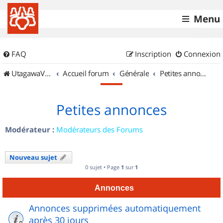
Menu
FAQ
Inscription
Connexion
UtagawaVTT (Randos VTT et VTTAE avec traces GPS)
Accueil forum
Générale
Petites annonces
Petites annonces
Modérateur :
Modérateurs des Forums
Nouveau sujet
0 sujet • Page
1
sur
1
Annonces
Annonces supprimées automatiquement
après 30 jours