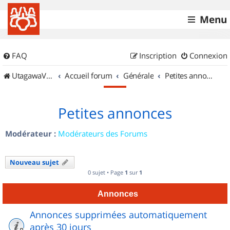
Menu
FAQ
Inscription
Connexion
UtagawaVTT (Randos VTT et VTTAE avec traces GPS)
Accueil forum
Générale
Petites annonces
Petites annonces
Modérateur :
Modérateurs des Forums
Nouveau sujet
0 sujet • Page
1
sur
1
Annonces
Annonces supprimées automatiquement
après 30 jours