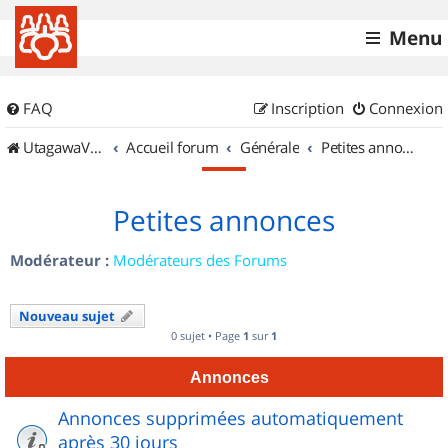
Menu
FAQ
Inscription
Connexion
UtagawaVTT (Randos VTT et VTTAE avec traces GPS)
Accueil forum
Générale
Petites annonces
Petites annonces
Modérateur :
Modérateurs des Forums
Nouveau sujet
0 sujet • Page
1
sur
1
Annonces
Annonces supprimées automatiquement
après 30 jours