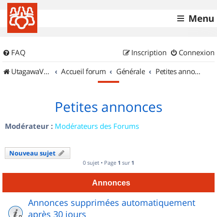
Menu
FAQ
Inscription
Connexion
UtagawaVTT (Randos VTT et VTTAE avec traces GPS)
Accueil forum
Générale
Petites annonces
Petites annonces
Modérateur :
Modérateurs des Forums
Nouveau sujet
0 sujet • Page
1
sur
1
Annonces
Annonces supprimées automatiquement
après 30 jours