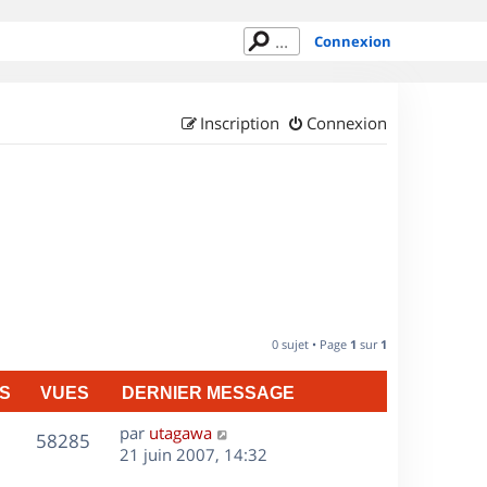
Connexion
Inscription
Connexion
0 sujet • Page
1
sur
1
S
VUES
DERNIER MESSAGE
D
par
utagawa
V
58285
e
21 juin 2007, 14:32
r
u