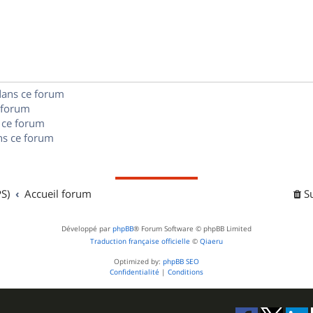
p
o
n
dans ce forum
s
 forum
e
 ce forum
s ce forum
s
S)
Accueil forum
S
Développé par
phpBB
® Forum Software © phpBB Limited
Traduction française officielle
©
Qiaeru
Optimized by:
phpBB SEO
Confidentialité
|
Conditions