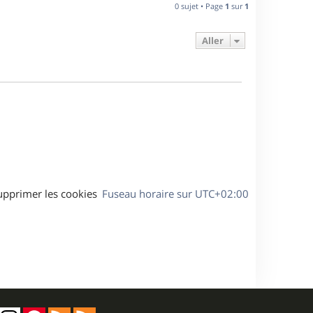
n
0 sujet • Page
1
sur
1
e
i
e
Aller
s
r
m
e
s
s
a
g
e
upprimer les cookies
Fuseau horaire sur
UTC+02:00