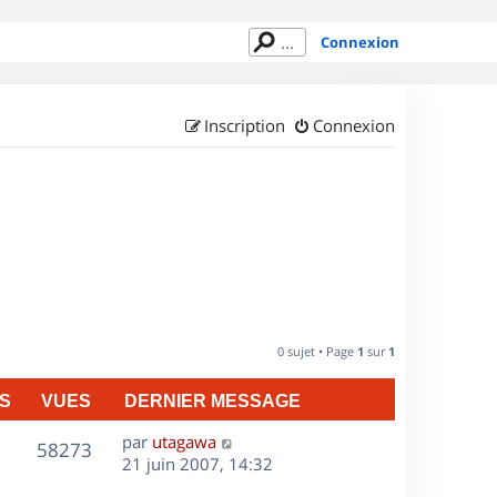
Connexion
Inscription
Connexion
0 sujet • Page
1
sur
1
S
VUES
DERNIER MESSAGE
D
par
utagawa
V
58273
e
21 juin 2007, 14:32
r
u