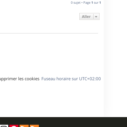
n
0 sujet • Page
1
sur
1
e
i
e
Aller
s
r
m
e
s
s
a
g
e
upprimer les cookies
Fuseau horaire sur
UTC+02:00