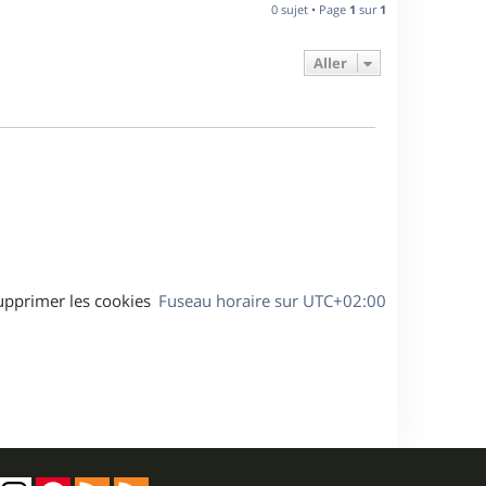
n
0 sujet • Page
1
sur
1
e
i
e
Aller
s
r
m
e
s
s
a
g
e
upprimer les cookies
Fuseau horaire sur
UTC+02:00