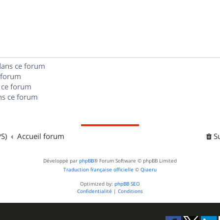
p
o
n
dans ce forum
s
 forum
e
 ce forum
s ce forum
s
S)
Accueil forum
S
Développé par
phpBB
® Forum Software © phpBB Limited
Traduction française officielle
©
Qiaeru
Optimized by:
phpBB SEO
Confidentialité
|
Conditions