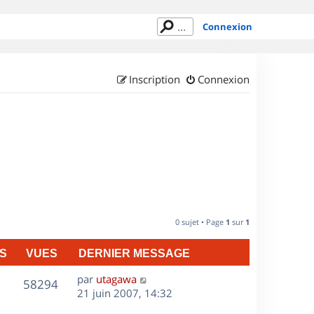
Connexion
Inscription
Connexion
0 sujet • Page
1
sur
1
S
VUES
DERNIER MESSAGE
D
par
utagawa
V
58294
e
21 juin 2007, 14:32
r
u