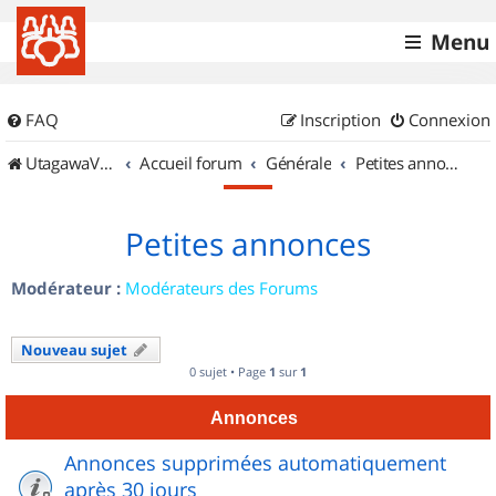
Menu
FAQ
Inscription
Connexion
UtagawaVTT (Randos VTT et VTTAE avec traces GPS)
Accueil forum
Générale
Petites annonces
Petites annonces
Modérateur :
Modérateurs des Forums
Nouveau sujet
0 sujet • Page
1
sur
1
Annonces
Annonces supprimées automatiquement
après 30 jours