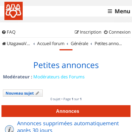
Menu
FAQ
Inscription
Connexion
UtagawaVTT (Randos VTT et VTTAE avec traces GPS)
Accueil forum
Générale
Petites annonces
Petites annonces
Modérateur :
Modérateurs des Forums
Nouveau sujet
0 sujet • Page
1
sur
1
Annonces
Annonces supprimées automatiquement
après 30 jours