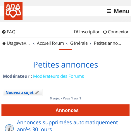
Menu
FAQ
Inscription
Connexion
UtagawaVTT (Randos VTT et VTTAE avec traces GPS)
Accueil forum
Générale
Petites annonces
Petites annonces
Modérateur :
Modérateurs des Forums
Nouveau sujet
0 sujet • Page
1
sur
1
Annonces
Annonces supprimées automatiquement
après 30 jours