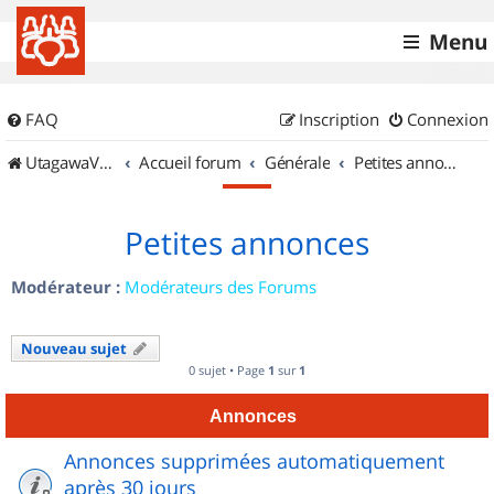
Menu
FAQ
Inscription
Connexion
UtagawaVTT (Randos VTT et VTTAE avec traces GPS)
Accueil forum
Générale
Petites annonces
Petites annonces
Modérateur :
Modérateurs des Forums
Nouveau sujet
0 sujet • Page
1
sur
1
Annonces
Annonces supprimées automatiquement
après 30 jours