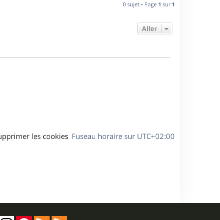
n
0 sujet • Page
1
sur
1
e
i
e
Aller
s
r
m
e
s
s
a
g
e
upprimer les cookies
Fuseau horaire sur
UTC+02:00