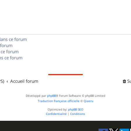
p
o
n
dans ce forum
s
 forum
e
 ce forum
s ce forum
s
S)
Accueil forum
S
Développé par
phpBB
® Forum Software © phpBB Limited
Traduction française officielle
©
Qiaeru
Optimized by:
phpBB SEO
Confidentialité
|
Conditions