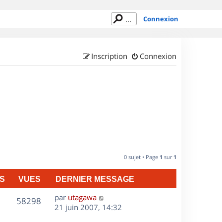
Connexion
Inscription
Connexion
0 sujet • Page
1
sur
1
S
VUES
DERNIER MESSAGE
D
par
utagawa
V
58298
e
21 juin 2007, 14:32
r
u