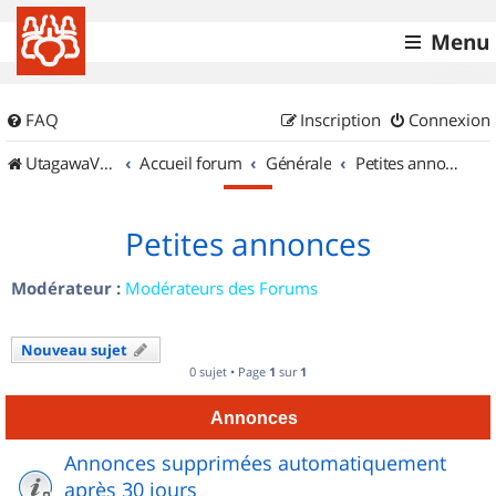
Menu
FAQ
Inscription
Connexion
UtagawaVTT (Randos VTT et VTTAE avec traces GPS)
Accueil forum
Générale
Petites annonces
Petites annonces
Modérateur :
Modérateurs des Forums
Nouveau sujet
0 sujet • Page
1
sur
1
Annonces
Annonces supprimées automatiquement
après 30 jours