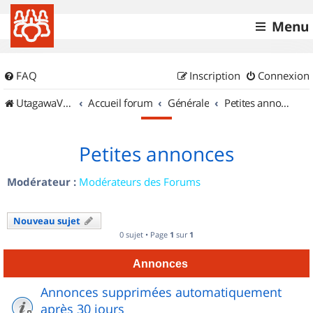
Menu
FAQ
Inscription
Connexion
UtagawaVTT (Randos VTT et VTTAE avec traces GPS)
Accueil forum
Générale
Petites annonces
Petites annonces
Modérateur :
Modérateurs des Forums
Nouveau sujet
0 sujet • Page
1
sur
1
Annonces
Annonces supprimées automatiquement
après 30 jours