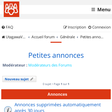
Menu
FAQ
Inscription
Connexion
UtagawaVTT (Randos VTT et VTTAE avec traces GPS)
Accueil forum
Générale
Petites annonces
Petites annonces
Modérateur :
Modérateurs des Forums
Nouveau sujet
0 sujet • Page
1
sur
1
Annonces
Annonces supprimées automatiquement
après 30 jours