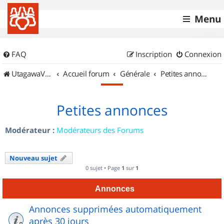
Menu
FAQ
Inscription
Connexion
UtagawaVTT (Randos VTT et VTTAE avec traces GPS)
Accueil forum
Générale
Petites annonces
Petites annonces
Modérateur :
Modérateurs des Forums
Nouveau sujet
0 sujet • Page
1
sur
1
Annonces
Annonces supprimées automatiquement
après 30 jours