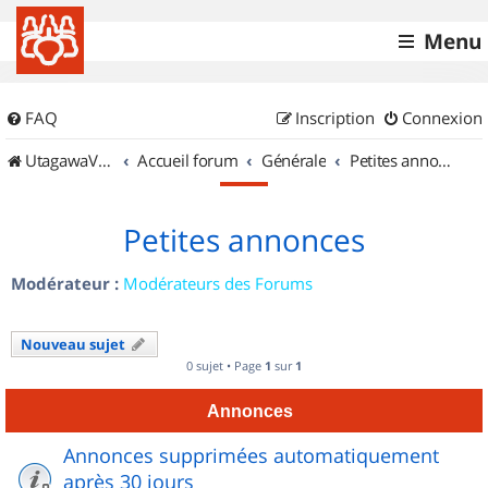
Menu
FAQ
Inscription
Connexion
UtagawaVTT (Randos VTT et VTTAE avec traces GPS)
Accueil forum
Générale
Petites annonces
Petites annonces
Modérateur :
Modérateurs des Forums
Nouveau sujet
0 sujet • Page
1
sur
1
Annonces
Annonces supprimées automatiquement
après 30 jours