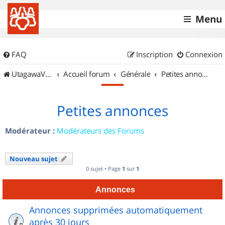
Menu
FAQ
Inscription
Connexion
UtagawaVTT (Randos VTT et VTTAE avec traces GPS)
Accueil forum
Générale
Petites annonces
Petites annonces
Modérateur :
Modérateurs des Forums
Nouveau sujet
0 sujet • Page
1
sur
1
Annonces
Annonces supprimées automatiquement
après 30 jours