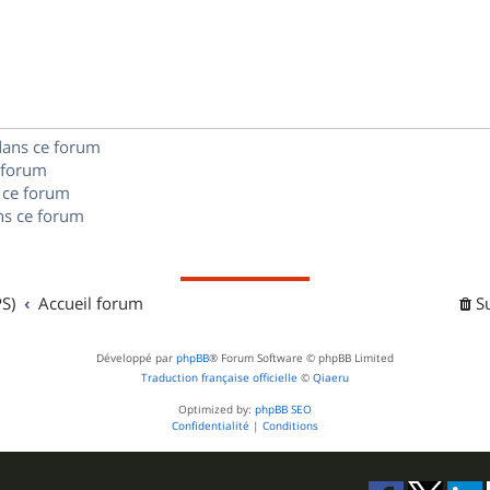
p
o
n
dans ce forum
s
 forum
e
 ce forum
s ce forum
s
S)
Accueil forum
S
Développé par
phpBB
® Forum Software © phpBB Limited
Traduction française officielle
©
Qiaeru
Optimized by:
phpBB SEO
Confidentialité
|
Conditions