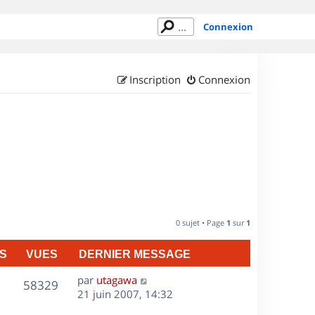
Connexion
Inscription
Connexion
0 sujet • Page
1
sur
1
S
VUES
DERNIER MESSAGE
D
par
utagawa
V
58329
e
21 juin 2007, 14:32
r
u