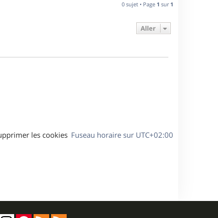
n
0 sujet • Page
1
sur
1
e
i
e
Aller
s
r
m
e
s
s
a
g
e
upprimer les cookies
Fuseau horaire sur
UTC+02:00