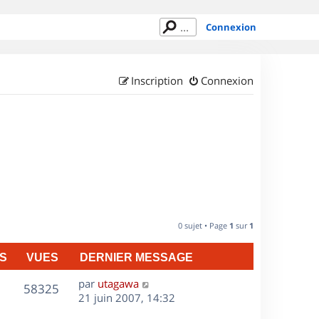
Connexion
Inscription
Connexion
0 sujet • Page
1
sur
1
S
VUES
DERNIER MESSAGE
D
par
utagawa
V
58325
e
21 juin 2007, 14:32
r
u