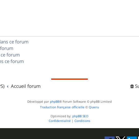
p
o
n
dans ce forum
s
 forum
e
 ce forum
s ce forum
s
S)
Accueil forum
S
Développé par
phpBB
® Forum Software © phpBB Limited
Traduction française officielle
©
Qiaeru
Optimized by:
phpBB SEO
Confidentialité
|
Conditions