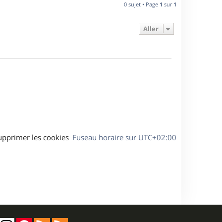
n
0 sujet • Page
1
sur
1
e
i
e
Aller
s
r
m
e
s
s
a
g
e
upprimer les cookies
Fuseau horaire sur
UTC+02:00