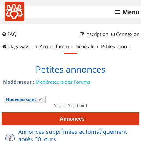
Menu
FAQ
Inscription
Connexion
UtagawaVTT (Randos VTT et VTTAE avec traces GPS)
Accueil forum
Générale
Petites annonces
Petites annonces
Modérateur :
Modérateurs des Forums
Nouveau sujet
0 sujet • Page
1
sur
1
Annonces
Annonces supprimées automatiquement
après 30 jours