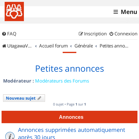
Menu
FAQ
Inscription
Connexion
UtagawaVTT (Randos VTT et VTTAE avec traces GPS)
Accueil forum
Générale
Petites annonces
Petites annonces
Modérateur :
Modérateurs des Forums
Nouveau sujet
0 sujet • Page
1
sur
1
Annonces
Annonces supprimées automatiquement
après 30 jours