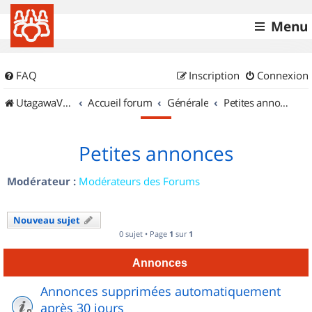
Menu
FAQ
Inscription
Connexion
UtagawaVTT (Randos VTT et VTTAE avec traces GPS)
Accueil forum
Générale
Petites annonces
Petites annonces
Modérateur :
Modérateurs des Forums
Nouveau sujet
0 sujet • Page
1
sur
1
Annonces
Annonces supprimées automatiquement
après 30 jours