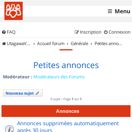
Menu
FAQ
Inscription
Connexion
UtagawaVTT (Randos VTT et VTTAE avec traces GPS)
Accueil forum
Générale
Petites annonces
Petites annonces
Modérateur :
Modérateurs des Forums
Nouveau sujet
0 sujet • Page
1
sur
1
Annonces
Annonces supprimées automatiquement
après 30 jours