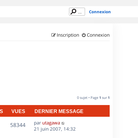
Connexion
Inscription
Connexion
0 sujet • Page
1
sur
1
S
VUES
DERNIER MESSAGE
D
par
utagawa
V
58344
e
21 juin 2007, 14:32
r
u