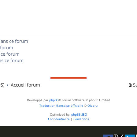
p
o
n
dans ce forum
s
 forum
e
 ce forum
s ce forum
s
S)
Accueil forum
S
Développé par
phpBB
® Forum Software © phpBB Limited
Traduction française officielle
©
Qiaeru
Optimized by:
phpBB SEO
Confidentialité
|
Conditions