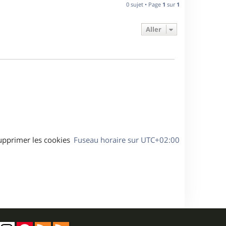
n
0 sujet • Page
1
sur
1
e
i
e
Aller
s
r
m
e
s
s
a
g
e
upprimer les cookies
Fuseau horaire sur
UTC+02:00