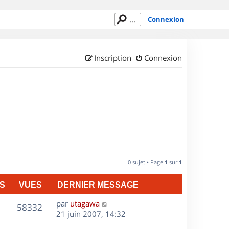
Connexion
Inscription
Connexion
0 sujet • Page
1
sur
1
S
VUES
DERNIER MESSAGE
D
par
utagawa
V
58332
e
21 juin 2007, 14:32
r
u