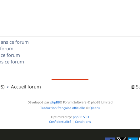
p
o
n
dans ce forum
s
 forum
e
 ce forum
s ce forum
s
S)
Accueil forum
S
Développé par
phpBB
® Forum Software © phpBB Limited
Traduction française officielle
©
Qiaeru
Optimized by:
phpBB SEO
Confidentialité
|
Conditions