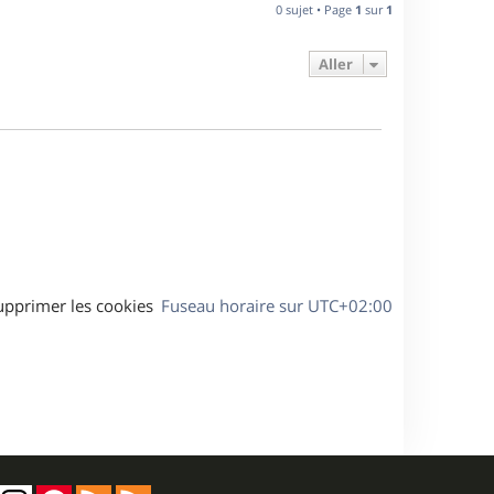
n
0 sujet • Page
1
sur
1
e
i
e
Aller
s
r
m
e
s
s
a
g
e
upprimer les cookies
Fuseau horaire sur
UTC+02:00