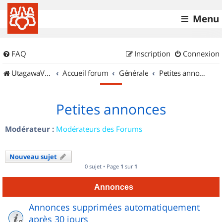
Menu
FAQ
Inscription
Connexion
UtagawaVTT (Randos VTT et VTTAE avec traces GPS)
Accueil forum
Générale
Petites annonces
Petites annonces
Modérateur :
Modérateurs des Forums
Nouveau sujet
0 sujet • Page
1
sur
1
Annonces
Annonces supprimées automatiquement
après 30 jours