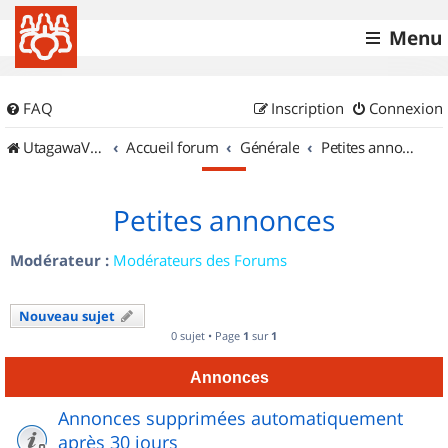
Menu
FAQ
Inscription
Connexion
UtagawaVTT (Randos VTT et VTTAE avec traces GPS)
Accueil forum
Générale
Petites annonces
Petites annonces
Modérateur :
Modérateurs des Forums
Nouveau sujet
0 sujet • Page
1
sur
1
Annonces
Annonces supprimées automatiquement
après 30 jours