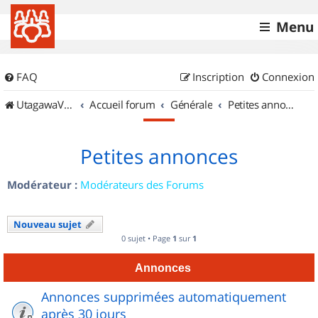
Menu
FAQ
Inscription
Connexion
UtagawaVTT (Randos VTT et VTTAE avec traces GPS)
Accueil forum
Générale
Petites annonces
Petites annonces
Modérateur :
Modérateurs des Forums
Nouveau sujet
0 sujet • Page
1
sur
1
Annonces
Annonces supprimées automatiquement
après 30 jours