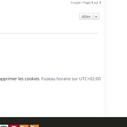
n
0 sujet • Page
1
sur
1
e
i
e
Aller
s
r
m
e
s
s
a
g
e
upprimer les cookies
Fuseau horaire sur
UTC+02:00