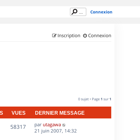
Connexion
Inscription
Connexion
0 sujet • Page
1
sur
1
S
VUES
DERNIER MESSAGE
D
par
utagawa
V
58317
e
21 juin 2007, 14:32
r
u