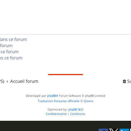
p
o
n
dans ce forum
s
 forum
e
 ce forum
s ce forum
s
S)
Accueil forum
S
Développé par
phpBB
® Forum Software © phpBB Limited
Traduction française officielle
©
Qiaeru
Optimized by:
phpBB SEO
Confidentialité
|
Conditions