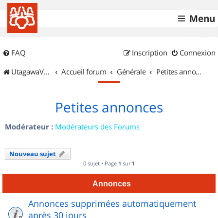
Menu
FAQ
Inscription
Connexion
UtagawaVTT (Randos VTT et VTTAE avec traces GPS)
Accueil forum
Générale
Petites annonces
Petites annonces
Modérateur :
Modérateurs des Forums
Nouveau sujet
0 sujet • Page
1
sur
1
Annonces
Annonces supprimées automatiquement
après 30 jours