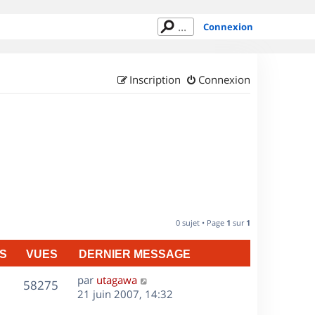
Connexion
Inscription
Connexion
0 sujet • Page
1
sur
1
S
VUES
DERNIER MESSAGE
D
par
utagawa
V
58275
e
21 juin 2007, 14:32
r
u