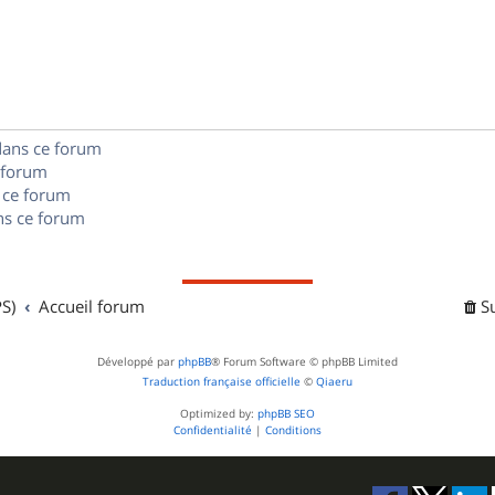
p
o
n
dans ce forum
s
 forum
e
 ce forum
s ce forum
s
S)
Accueil forum
S
Développé par
phpBB
® Forum Software © phpBB Limited
Traduction française officielle
©
Qiaeru
Optimized by:
phpBB SEO
Confidentialité
|
Conditions