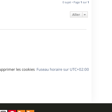
n
0 sujet • Page
1
sur
1
e
i
e
Aller
s
r
m
e
s
s
a
g
e
upprimer les cookies
Fuseau horaire sur
UTC+02:00