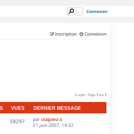
Connexion
Inscription
Connexion
0 sujet • Page
1
sur
1
S
VUES
DERNIER MESSAGE
D
par
utagawa
V
58297
e
21 juin 2007, 14:32
r
u