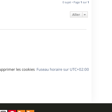
n
0 sujet • Page
1
sur
1
e
i
e
Aller
s
r
m
e
s
s
a
g
e
upprimer les cookies
Fuseau horaire sur
UTC+02:00