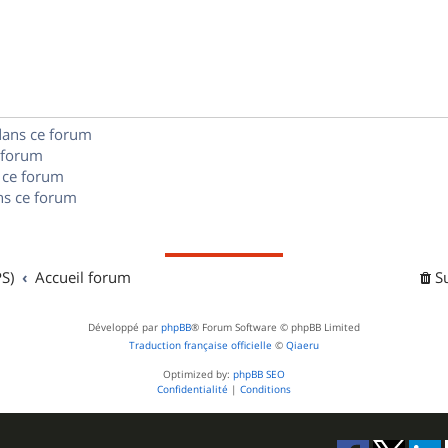
p
o
n
dans ce forum
s
 forum
e
 ce forum
s ce forum
s
S)
Accueil forum
S
Développé par
phpBB
® Forum Software © phpBB Limited
Traduction française officielle
©
Qiaeru
Optimized by:
phpBB SEO
Confidentialité
|
Conditions