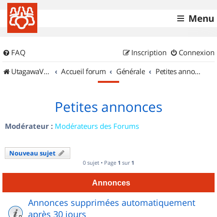
Menu
FAQ
Inscription
Connexion
UtagawaVTT (Randos VTT et VTTAE avec traces GPS)
Accueil forum
Générale
Petites annonces
Petites annonces
Modérateur :
Modérateurs des Forums
Nouveau sujet
0 sujet • Page
1
sur
1
Annonces
Annonces supprimées automatiquement
après 30 jours