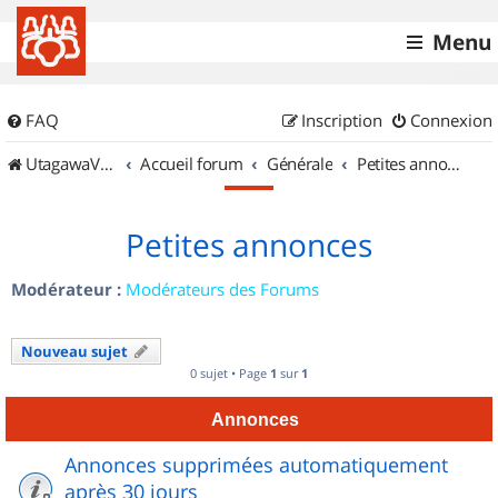
Menu
FAQ
Inscription
Connexion
UtagawaVTT (Randos VTT et VTTAE avec traces GPS)
Accueil forum
Générale
Petites annonces
Petites annonces
Modérateur :
Modérateurs des Forums
Nouveau sujet
0 sujet • Page
1
sur
1
Annonces
Annonces supprimées automatiquement
après 30 jours