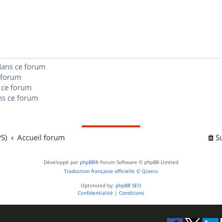
p
o
n
dans ce forum
s
 forum
e
 ce forum
s ce forum
s
S)
Accueil forum
S
Développé par
phpBB
® Forum Software © phpBB Limited
Traduction française officielle
©
Qiaeru
Optimized by:
phpBB SEO
Confidentialité
|
Conditions