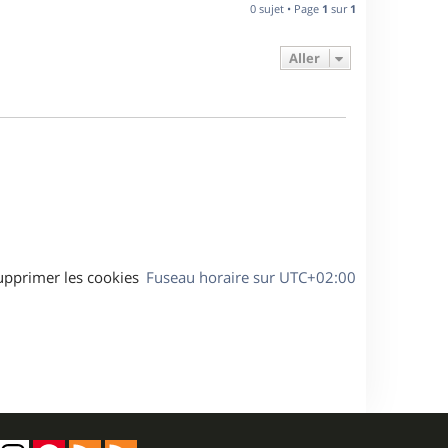
n
0 sujet • Page
1
sur
1
e
i
e
Aller
s
r
m
e
s
s
a
g
e
upprimer les cookies
Fuseau horaire sur
UTC+02:00