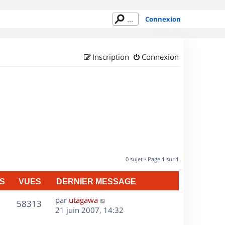
Connexion
Inscription
Connexion
0 sujet • Page
1
sur
1
S
VUES
DERNIER MESSAGE
D
par
utagawa
V
58313
e
21 juin 2007, 14:32
r
u