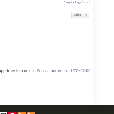
n
0 sujet • Page
1
sur
1
e
i
e
Aller
s
r
m
e
s
s
a
g
e
upprimer les cookies
Fuseau horaire sur
UTC+02:00