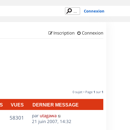
Connexion
Inscription
Connexion
0 sujet • Page
1
sur
1
S
VUES
DERNIER MESSAGE
D
par
utagawa
V
58301
e
21 juin 2007, 14:32
r
u