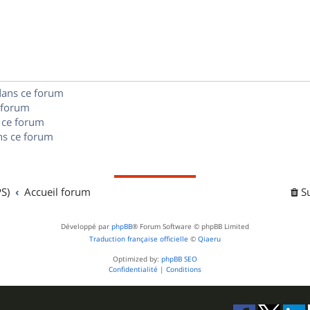
p
o
n
dans ce forum
s
 forum
e
 ce forum
s ce forum
s
S)
Accueil forum
S
Développé par
phpBB
® Forum Software © phpBB Limited
Traduction française officielle
©
Qiaeru
Optimized by:
phpBB SEO
Confidentialité
|
Conditions