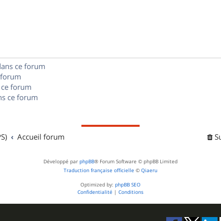
p
o
n
dans ce forum
s
 forum
e
 ce forum
s ce forum
s
S)
Accueil forum
S
Développé par
phpBB
® Forum Software © phpBB Limited
Traduction française officielle
©
Qiaeru
Optimized by:
phpBB SEO
Confidentialité
|
Conditions