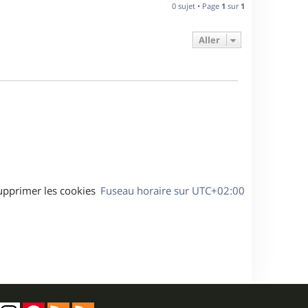
n
0 sujet • Page
1
sur
1
e
i
e
Aller
s
r
m
e
s
s
a
g
e
upprimer les cookies
Fuseau horaire sur
UTC+02:00