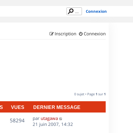
Connexion
Inscription
Connexion
0 sujet • Page
1
sur
1
S
VUES
DERNIER MESSAGE
D
par
utagawa
V
58294
e
21 juin 2007, 14:32
r
u