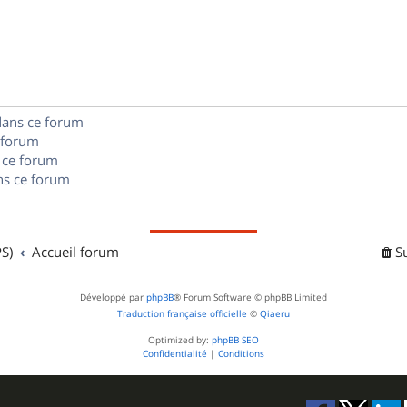
p
o
n
dans ce forum
s
 forum
e
 ce forum
s ce forum
s
S)
Accueil forum
S
Développé par
phpBB
® Forum Software © phpBB Limited
Traduction française officielle
©
Qiaeru
Optimized by:
phpBB SEO
Confidentialité
|
Conditions