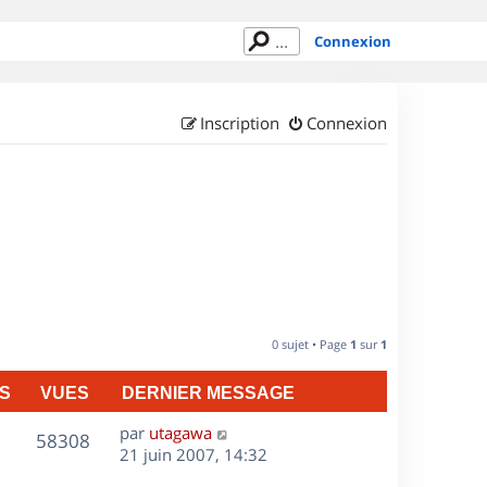
Connexion
Inscription
Connexion
0 sujet • Page
1
sur
1
S
VUES
DERNIER MESSAGE
D
par
utagawa
V
58308
e
21 juin 2007, 14:32
r
u