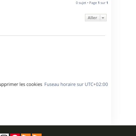
n
0 sujet • Page
1
sur
1
e
i
e
Aller
s
r
m
e
s
s
a
g
e
upprimer les cookies
Fuseau horaire sur
UTC+02:00