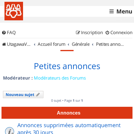
Menu
FAQ
Inscription
Connexion
UtagawaVTT (Randos VTT et VTTAE avec traces GPS)
Accueil forum
Générale
Petites annonces
Petites annonces
Modérateur :
Modérateurs des Forums
Nouveau sujet
0 sujet • Page
1
sur
1
Annonces
Annonces supprimées automatiquement
après 30 jours