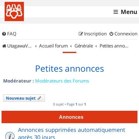
Menu
FAQ
Inscription
Connexion
UtagawaVTT (Randos VTT et VTTAE avec traces GPS)
Accueil forum
Générale
Petites annonces
Petites annonces
Modérateur :
Modérateurs des Forums
Nouveau sujet
0 sujet • Page
1
sur
1
Annonces
Annonces supprimées automatiquement
après 30 jours